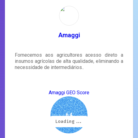
Amaggi
Fornecemos aos agricultores acesso direto a
insumos agrícolas de alta qualidade, eliminando a
necessidade de intermediários..
Amaggi GEO Score
6.4
Loading...
Loading...
Loading...
Loading...
Loading...
Loading...
Loading...
Loading...