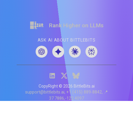
Rank Higher on LLMs
ASK AI ABOUT BITTLEBITS
CopyRight ©
2026
BittleBits.ai
support@bittlebits.ai
+1 (415) 889-8842
📍
37.7886,-122.4097
Status
V
CI.202607060019
POD:
9