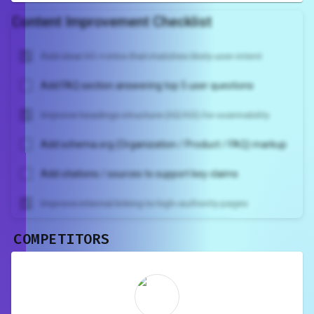
Content Improvement Checklist
Add clear H1 + intro that matches likely user intent
Add FAQ section answering top 5 user questions
Improve headings structure (H2/H3) for scannability
Add schema.org (Organization / Product / FAQ) markup
Add citations / sources to support key claims
Improve internal linking to high-authority pages
COMPETITORS
Unlock recommendations and
rewrite your page
Sign in to see actionable suggestions
tailored to your site's score.