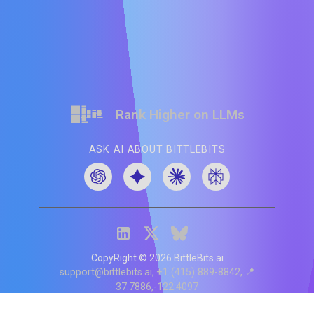
Rank Higher on LLMs
ASK AI ABOUT BITTLEBITS
CopyRight ©
2026
BittleBits.ai
support@bittlebits.ai
+1 (415) 889-8842
📍
37.7886,-122.4097