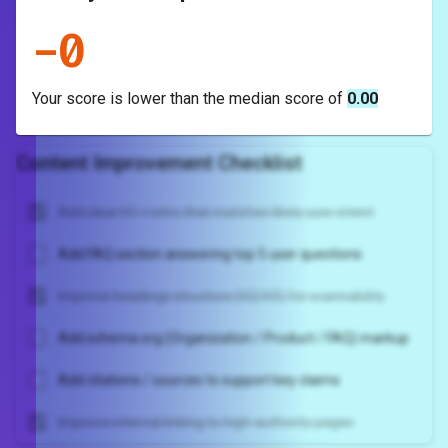
-
0
Your score is
lower
than the median score of
0.00
Content Improvement Checklist
Add clear H1 + intro that matches likely user intent
Add FAQ section answering top 5 user questions
Improve headings structure (H2/H3) for scannability
Add schema.org (Organization / Product / FAQ) markup
Add citations / sources to support key claims
Improve internal linking to high-authority pages