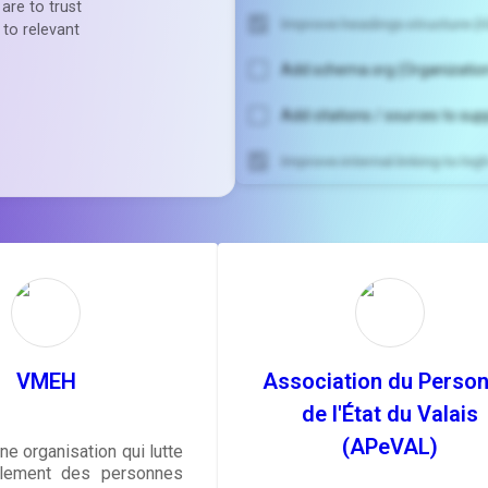
are to trust
Improve headings structure (H
 to relevant
Add schema.org (Organization
Add citations / sources to sup
Improve internal linking to hi
Unlock recommendatio
rewrite your pag
Sign in to see actionable sug
tailored to your site's sc
SIGN IN
VMEH
Association du Person
de l'État du Valais
(APeVAL)
e organisation qui lutte
solement des personnes