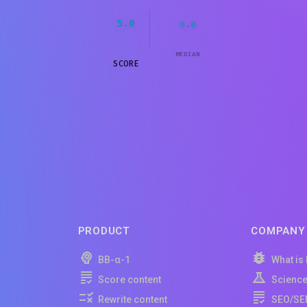
5.0
0.0
MEDIAN
SCORE
PRODUCT
COMPANY
BB-α-1
What is
Score content
Scienc
Rewrite content
SEO/SE