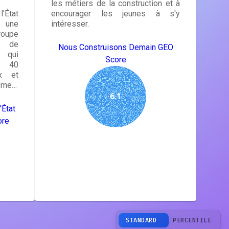
les métiers de la construction et à
l'État
encourager les jeunes à s'y
 une
intéresser.
oupe
s de
Nous Construisons Demain GEO
e qui
Score
e 40
ux et
ement
6.1
'État
ore
STANDARD
PERCENTILE