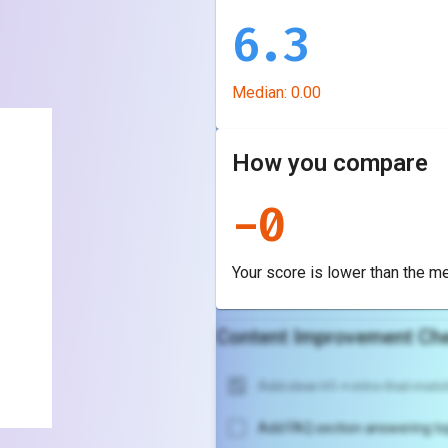
6.3
Median:
0.00
How you compare
-
0
Your score is
lower
than the m
Content Improvement Che
Add clear H1 + intro that match
Add FAQ section answering to