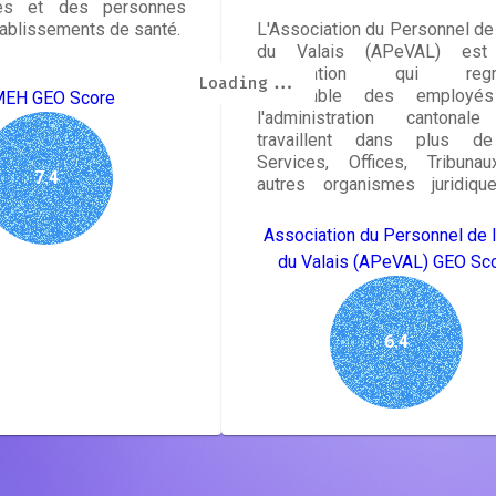
ées et des personnes
ablissements de santé.
L'Association du Personnel de 
du Valais (APeVAL) est
association qui regr
Loading...
Loading...
Loading...
Loading...
Loading...
Loading...
Loading...
Loading...
l'ensemble des employé
EH GEO Score
l'administration cantonal
travaillent dans plus d
Services, Offices, Tribuna
7.4
autres organismes juridiqu
autonomes.
Association du Personnel de l
du Valais (APeVAL) GEO Sc
6.4