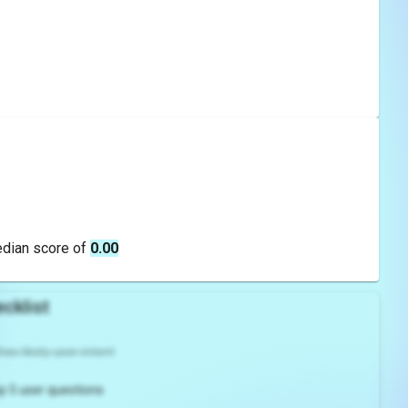
edian score of
0.00
cklist
es likely user intent
p 5 user questions