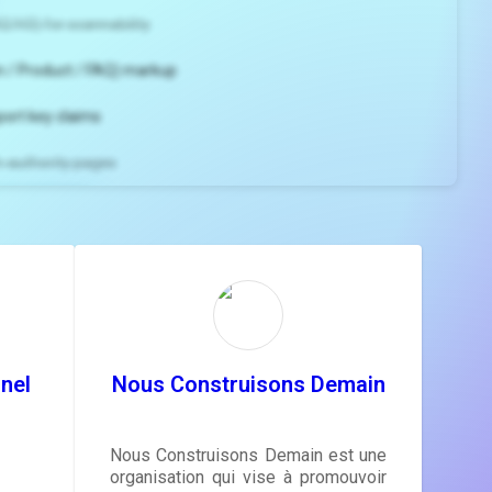
2/H3) for scannability
 / Product / FAQ) markup
port key claims
gh-authority pages
ns and
e
gestions
ore.
nel
Nous Construisons Demain
Nous Construisons Demain est une
organisation qui vise à promouvoir