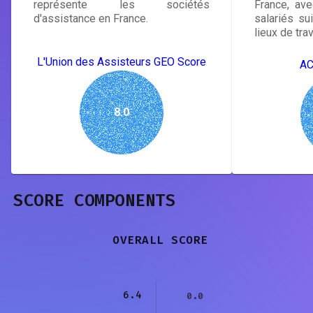
représente les sociétés
France, ave
d'assistance en France.
salariés su
lieux de trav
L'Union des Assisteurs GEO Score
AC
8.0
SCORE COMPONENTS
OVERALL SCORE
6.4
0.0