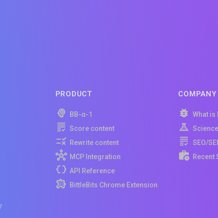
PRODUCT
COMPANY
BB-α-1
What is
Score content
Scienc
Rewrite content
SEO/SE
MCP Integration
Recent 
API Reference
BittleBits Chrome Extension
7