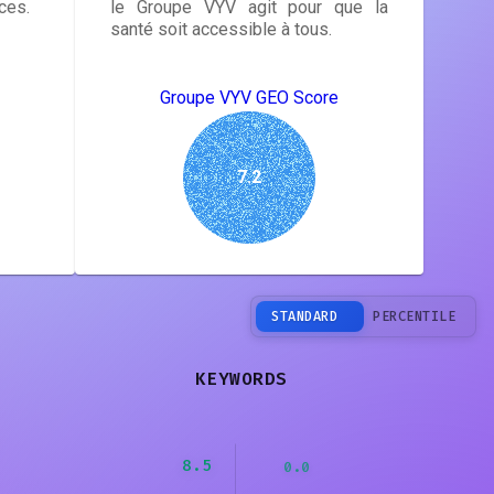
ces.
le Groupe VYV agit pour que la
santé soit accessible à tous.
Groupe VYV GEO Score
7.2
STANDARD
PERCENTILE
KEYWORDS
8.5
0.0