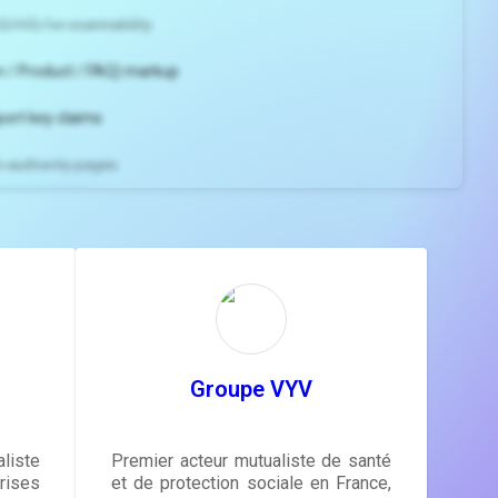
2/H3) for scannability
 / Product / FAQ) markup
port key claims
gh-authority pages
ns and
e
gestions
ore.
Groupe VYV
liste
Premier acteur mutualiste de santé
ises
et de protection sociale en France,