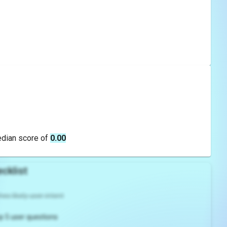
edian score of
0.00
cklist
es likely user intent
p 5 user questions