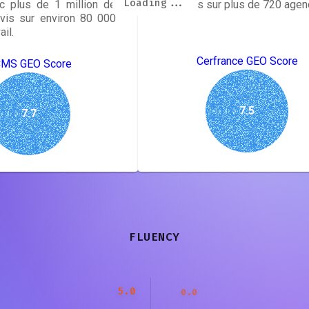
Loading...
Loading...
Loading...
Loading...
Loading...
Loading...
Loading...
Loading...
c plus de 1 million de
réparties sur plus de 720 agen
ivis sur environ 80 000
ail.
Cerfrance GEO Score
MS GEO Score
7.5
7.7
FLUENCY
5.0
0.0