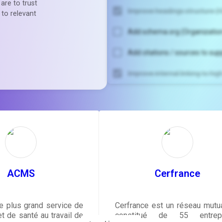
are to trust
Improve headings structure (H
 to relevant
Add schema.org (Organization
Add citations / sources to sup
Improve internal linking to hi
Unlock recommendatio
rewrite your pag
Sign in to see actionable sug
tailored to your site's sc
SIGN IN
ACMS
Cerfrance
 plus grand service de
Cerfrance est un réseau mutua
t de santé au travail de
constitué de 55 entrepr