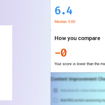
6.4
Median:
0.00
How you compare
-
0
Your score is
lower
than the m
Content Improvement Che
Add clear H1 + intro that match
Add FAQ section answering to