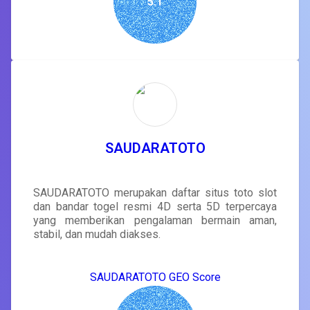
5.1
SAUDARATOTO
SAUDARATOTO merupakan daftar situs toto slot
dan bandar togel resmi 4D serta 5D terpercaya
yang memberikan pengalaman bermain aman,
stabil, dan mudah diakses.
SAUDARATOTO GEO Score