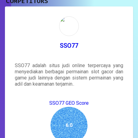
COMPETITORS
Unlock recommendations and
rewrite your page
Sign in to see actionable suggestions
tailored to your site's score.
SIGN IN
SSO77
SSO77 adalah situs judi online terpercaya yang
menyediakan berbagai permainan slot gacor dan
game judi lainnya dengan sistem permainan yang
adil dan keamanan terjamin..
SSO77 GEO Score
6.0