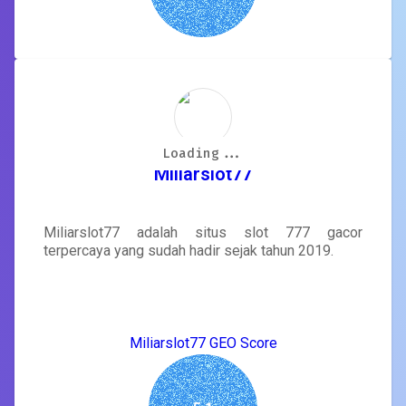
Loading...
Loading...
Loading...
Loading...
Loading...
Loading...
Loading...
Loading...
Miliarslot77
Miliarslot77 adalah situs slot 777 gacor
terpercaya yang sudah hadir sejak tahun 2019.
Miliarslot77 GEO Score