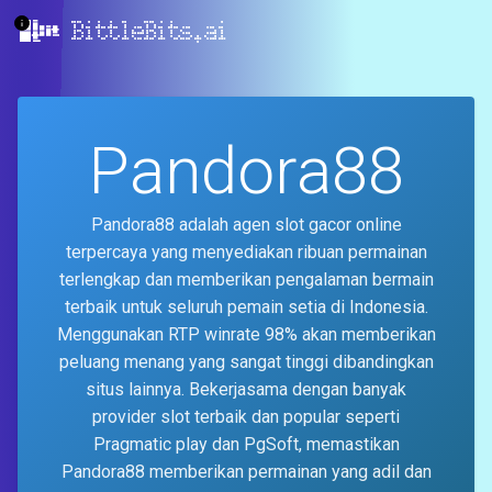
BittleBits.ai
Pandora88
Pandora88 adalah agen slot gacor online
terpercaya yang menyediakan ribuan permainan
terlengkap dan memberikan pengalaman bermain
terbaik untuk seluruh pemain setia di Indonesia.
Menggunakan RTP winrate 98% akan memberikan
peluang menang yang sangat tinggi dibandingkan
situs lainnya. Bekerjasama dengan banyak
provider slot terbaik dan popular seperti
Pragmatic play dan PgSoft, memastikan
Pandora88 memberikan permainan yang adil dan