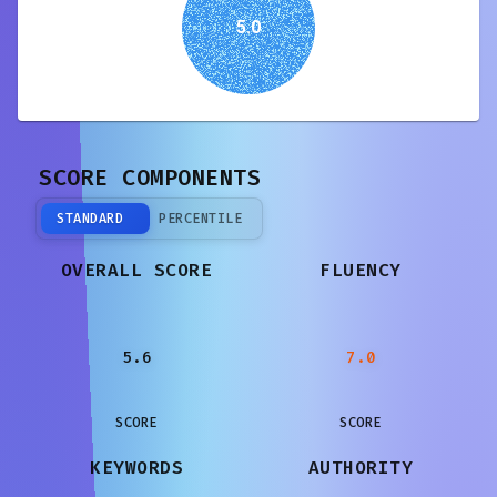
5.0
SCORE COMPONENTS
STANDARD
PERCENTILE
OVERALL SCORE
FLUENCY
5.6
7.0
SCORE
SCORE
KEYWORDS
AUTHORITY