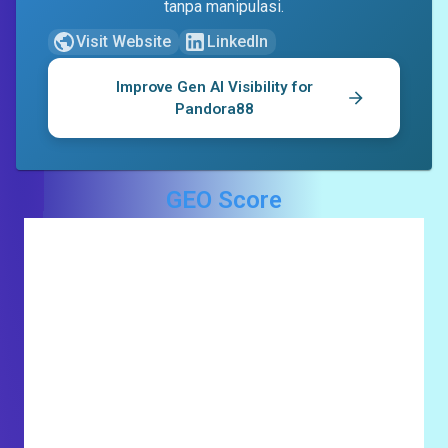
tanpa manipulasi.
Visit Website
LinkedIn
Improve Gen AI Visibility for
Pandora88
GEO Score