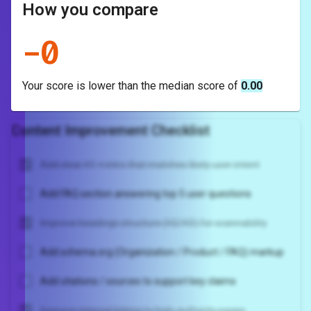
How you compare
-
0
Your score is
lower
than the median score of
0.00
Content Improvement Checklist
Add clear H1 + intro that matches likely user intent
Add FAQ section answering top 5 user questions
Improve headings structure (H2/H3) for scannability
Add schema.org (Organization / Product / FAQ) markup
Add citations / sources to support key claims
Improve internal linking to high-authority pages