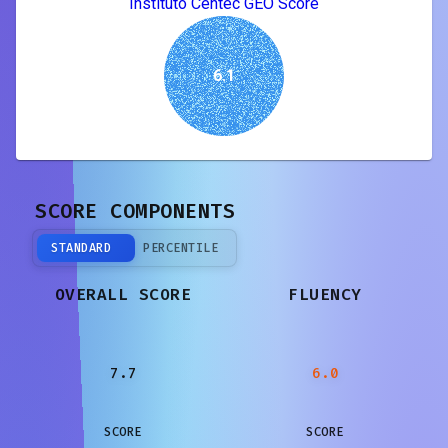
Instituto Centec GEO Score
6.1
SCORE COMPONENTS
STANDARD
PERCENTILE
OVERALL SCORE
FLUENCY
7.7
6.0
SCORE
SCORE