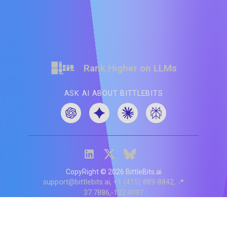
Rank Higher on LLMs
ASK AI ABOUT BITTLEBITS
CopyRight ©
2026
BittleBits.ai
support@bittlebits.ai
+1 (415) 889-8842
📍
37.7886,-122.4097
Status